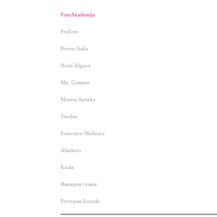
FotoAkademija
PreZent
Pronto Italia
Hotel Jelgava
Мр. Сумкин
Meness Aptieka
Venden
Francesco Molinary
Alankors
Koala
Империя сумок
Ресторан Estrade