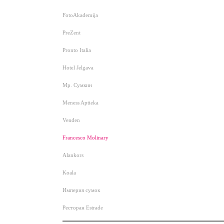
FotoAkademija
PreZent
Pronto Italia
Hotel Jelgava
Мр. Сумкин
Meness Aptieka
Venden
Francesco Molinary
Alankors
Koala
Империя сумок
Ресторан Estrade