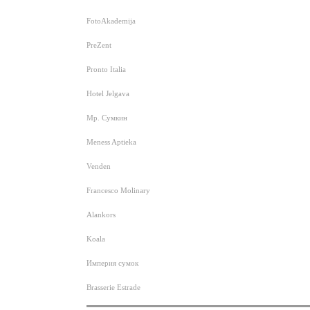
FotoAkademija
PreZent
Pronto Italia
Hotel Jelgava
Мр. Сумкин
Meness Aptieka
Venden
Francesco Molinary
Alankors
Koala
Империя сумок
Brasserie Estrade