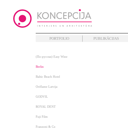
PORTFOLIO
PUBLIKĀCIJAS
(По-русски) Easy Wine
Berlin
Baltic Beach Hotel
Oriflame Latvija
GODVIL
ROYAL DENT
Fuji Film
Franzoni & Co