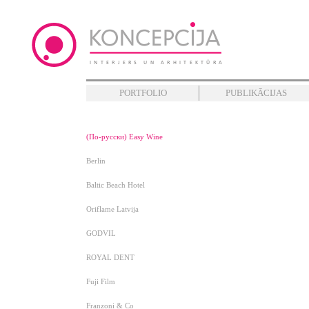
PORTFOLIO
PUBLIKĀCIJAS
(По-русски) Easy Wine
Berlin
Baltic Beach Hotel
Oriflame Latvija
GODVIL
ROYAL DENT
Fuji Film
Franzoni & Co