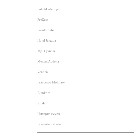
FotoAkademija
PreZent
Pronto Italia
Hotel Jelgava
Мр. Сумкин
Meness Aptieka
Venden
Francesco Molinary
Alankors
Koala
Империя сумок
Brasserie Estrade