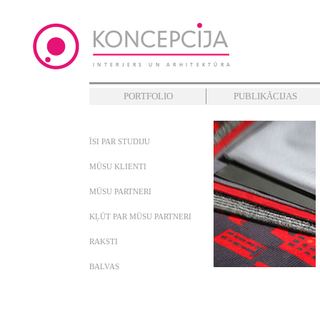
PORTFOLIO
PUBLIKĀCIJAS
ĪSI PAR STUDIJU
MŪSU KLIENTI
MŪSU PARTNERI
KĻŪT PAR MŪSU PARTNERI
RAKSTI
BALVAS